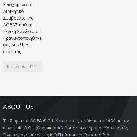
Ενισχυμένο το
Διοικητικό
Συμβούλιο της
ΔΟΞΑΣ από τη
Γενική Συνέλευση
Πραγματοποιήθηκε
ψες σε κλίμα
ενότητας
16 Ιουνίου 2017
ABOUT US
Το Σωματείο ΔΟΞΑ Θ.Ο.Ι. Κατωκοπιάς ιδρύθηκε το 1954 με την
επωνυμία Θ.Ο.Ι. (Θρησκευτικό Ορθόδοξο Ιδρυμα) Κατωκοπιάς.
Ειναι ενεργό μέλος της Κ.Ο.Π (Κυπριακή Ομοσπονδία