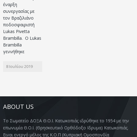
έναρξη
συνεργασίας με
τον Βραζιλιάνο
ποδοσφαιριστή
Lukas Pivetta
Brambilla. Ο Lukas
Brambilla
γεννήθηκε
8 Ιουλίου 2019
ABOUT US
Το Σωματείο ΔΟΞΑ Θ.Ο.Ι. Κατωκοπιάς ιδρύθηκε το 1954 με την
επωνυμία Θ.Ο.Ι. (Θρησκευτικό Ορθόδοξο Ιδρυμα) Κατωκοπιάς.
Ειναι ενεργό μέλος της Κ.Ο.Π (Κυπριακή Ομοσπονδία