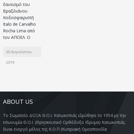
δανεισμό του
Βραζιλιάνου
ποδοσφαιριστή
Italo de Carvalho
Rocha Lima από
τον ΑΠΟΕΛ. Ο
30 Αυγούστου
2019
ABOUT US
Το Σωματείο ΔΟΞΑ Θ.Ο.Ι. Κατωκοπιάς ιδρύθηκε το 1954 με την
επωνυμία Θ.Ο.Ι. (Θρησκευτικό Ορθόδοξο Ιδρυμα) Κατωκοπιάς.
Ειναι ενεργό μέλος της Κ.Ο.Π (Κυπριακή Ομοσπονδία