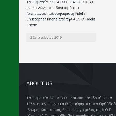
Το Σωματείο ΔΟΞΑ Θ.Ο.Ι. ΚΑΤΩΚΟΠΙΑΣ
ανακοινώνει τον δανεισμό του
Νιγηριανού ποδοσφαιριστή Fidelis
Christopher Irhene από την ΑΕΛ. Ο Fidelis
Irhene
2 Σεπτεμβρίου 2019
ABOUT US
Το Σωματείο ΔΟΞΑ Θ.Ο.Ι. Κατωκοπιάς ιδρύθηκε το
1954 με την επωνυμία Θ.Ο.Ι. (Θρησκευτικό Ορθόδοξ
Ιδρυμα) Κατωκοπιάς. Ειναι ενεργό μέλος της Κ.Ο.Π
(Κυπριακή Ομοσπονδία Ποδοσφαίρου) από το 1971.