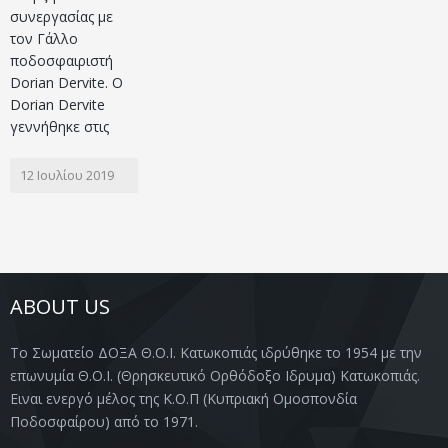
συνεργασίας με
τον Γάλλο
ποδοσφαιριστή
Dorian Dervite. Ο
Dorian Dervite
γεννήθηκε στις
12 Ιουλίου 2019
ABOUT US
Το Σωματείο ΔΟΞΑ Θ.Ο.Ι. Κατωκοπιάς ιδρύθηκε το 1954 με την
επωνυμία Θ.Ο.Ι. (Θρησκευτικό Ορθόδοξο Ιδρυμα) Κατωκοπιάς.
Ειναι ενεργό μέλος της Κ.Ο.Π (Κυπριακή Ομοσπονδία
Ποδοσφαίρου) από το 1971.