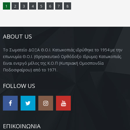
1
2
3
4
5
6
7
8
ABOUT US
Το Σωματείο ΔΟΞΑ Θ.Ο.Ι. Κατωκοπιάς ιδρύθηκε το 1954 με την
επωνυμία Θ.Ο.Ι. (Θρησκευτικό Ορθόδοξο Ιδρυμα) Κατωκοπιάς.
Ειναι ενεργό μέλος της Κ.Ο.Π (Κυπριακή Ομοσπονδία
Ποδοσφαίρου) από το 1971.
FOLLOW US
ΕΠΙΚΟΙΝΩΝΙΑ