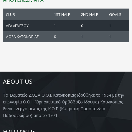
CLUB
1ST HALF
2ND HALF
GOALS
ΑΕΛ ΛΕΜΕΣΟΥ
1
0
1
ΔΟΞΑ ΚΑΤΩΚΟΠΙΑΣ
0
1
1
ABOUT US
Το Σωματείο ΔΟΞΑ Θ.Ο.Ι. Κατωκοπιάς ιδρύθηκε το 1954 με την
επωνυμία Θ.Ο.Ι. (Θρησκευτικό Ορθόδοξο Ιδρυμα) Κατωκοπιάς.
Ειναι ενεργό μέλος της Κ.Ο.Π (Κυπριακή Ομοσπονδία
Ποδοσφαίρου) από το 1971.
FOLLOW US