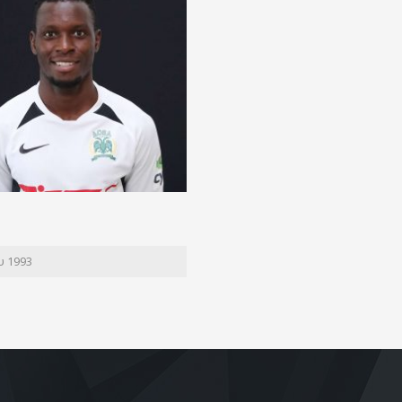
υ 1993