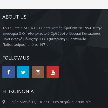
ABOUT US
Το Σωματείο ΔΟΞΑ Θ.Ο.Ι. Κατωκοπιάς ιδρύθηκε το 1954 με την
επωνυμία Θ.Ο.Ι. (Θρησκευτικό Ορθόδοξο Ιδρυμα) Κατωκοπιάς.
Ειναι ενεργό μέλος της Κ.Ο.Π (Κυπριακή Ομοσπονδία
Ποδοσφαίρου) από το 1971.
FOLLOW US
ΕΠΙΚΟΙΝΩΝΙΑ
Γρίβα Διγενή 13, Τ.Κ 2731, Περιστερώνα, Λευκωσία