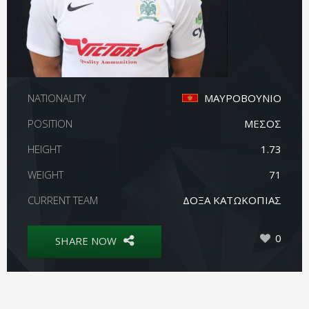
NATIONALITY
ΜΑΥΡΟΒΟΥΝΙΟ
POSITION
ΜΕΣΟΣ
HEIGHT
1.73
WEIGHT
71
CURRENT TEAM
ΔΟΞΑ ΚΑΤΩΚΟΠΙΑΣ
0
SHARE NOW