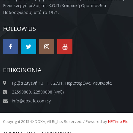
Ειναι ενεργό μέλος της Κ.Ο.Π (Κυπριακή Ομοσπονδία
Ποδοσφαίρου) από το 1971.
FOLLOW US
ΕΠΙΚΟΙΝΩΝΙΑ
Γρίβα Διγενή 13, Τ.Κ 2731, Περιστερώνα, Λευκωσία
22590809, 22590808 (Φαξ)
info@doxafc.com.cy
Copyright 2015 © DOXA, All Rights Reserved. / Powered by
NETinfo Plc