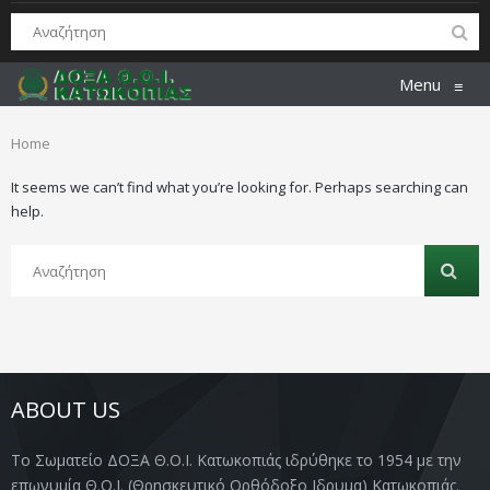
Menu
≡
Home
It seems we can’t find what you’re looking for. Perhaps searching can
help.
ABOUT US
Το Σωματείο ΔΟΞΑ Θ.Ο.Ι. Κατωκοπιάς ιδρύθηκε το 1954 με την
επωνυμία Θ.Ο.Ι. (Θρησκευτικό Ορθόδοξο Ιδρυμα) Κατωκοπιάς.