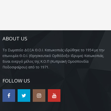
ABOUT US
Το Σωματείο ΔΟΞΑ Θ.Ο.Ι. Κατωκοπιάς ιδρύθηκε το 1954 με την
επωνυμία Θ.Ο.Ι. (Θρησκευτικό Ορθόδοξο Ιδρυμα) Κατωκοπιάς.
Ειναι ενεργό μέλος της Κ.Ο.Π (Κυπριακή Ομοσπονδία
Ποδοσφαίρου) από το 1971.
FOLLOW US