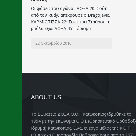
Οι φάσεις του αγώνα : ΔΟΞΑ 20′ Σούτ
από τον Rudy, απέκρουσε ο Dragojevic.
ΚΑΡΜΙΩΤΙΣΣΑ 22′ Σούτ του Σταύρου, η
μπάλα έξω. ΔΟΞΑ 45′ Γύρισμα
22 Οκτωβρίου 2016
ABOUT US
Το Σωματείο ΔΟΞΑ Θ.Ο.Ι. Κατωκοπιάς ιδρύθηκε το
1954 με την επωνυμία Θ.Ο.Ι. (Θρησκευτικό Ορθόδοξ
Ιδρυμα) Κατωκοπιάς. Ειναι ενεργό μέλος της Κ.Ο.Π
(Κυπριακή Ομοσπονδία Ποδοσφαίρου) από το 1971.