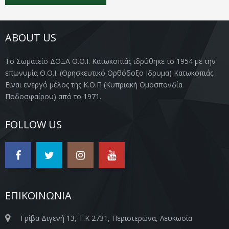
ABOUT US
Το Σωματείο ΔΟΞΑ Θ.Ο.Ι. Κατωκοπιάς ιδρύθηκε το 1954 με την
επωνυμία Θ.Ο.Ι. (Θρησκευτικό Ορθόδοξο Ιδρυμα) Κατωκοπιάς.
Ειναι ενεργό μέλος της Κ.Ο.Π (Κυπριακή Ομοσπονδία
Ποδοσφαίρου) από το 1971.
FOLLOW US
ΕΠΙΚΟΙΝΩΝΙΑ
Γρίβα Διγενή 13, Τ.Κ 2731, Περιστερώνα, Λευκωσία