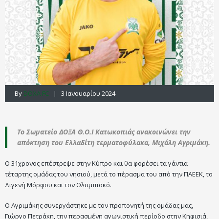
By
DOXA FC
| 3 Ιανουαρίου 2024
Το Σωματείο ΔΟΞΑ Θ.Ο.Ι Κατωκοπιάς ανακοινώνει την
απόκτηση του Ελλαδίτη τερματοφύλακα, Μιχάλη Αγριμάκη.
Ο 31χρονος επέστρεψε στην Κύπρο και θα φορέσει τα γάντια
τέταρτης ομάδας του νησιού, μετά το πέρασμα του από την ΠΑΕΕΚ, το
Διγενή Μόρφου και τον Ολυμπιακό.
Ο Αγριμάκης συνεργάστηκε με τον προπονητή της ομάδας μας,
Γιώργο Πετράκη, την περασμένη αγωνιστική περίοδο στην Κηφισιά,