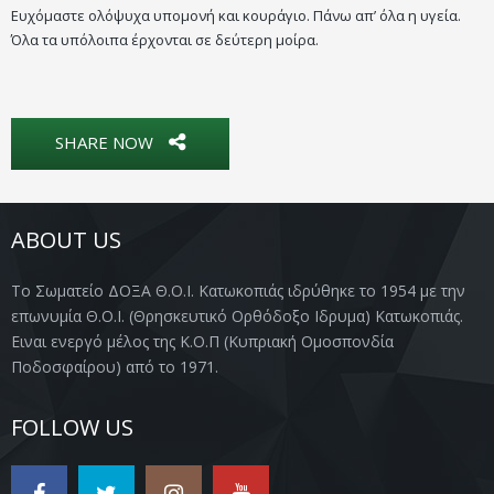
Ευχόμαστε ολόψυχα υπομονή και κουράγιο. Πάνω απ’ όλα η υγεία.
Όλα τα υπόλοιπα έρχονται σε δεύτερη μοίρα.
SHARE NOW
ABOUT US
Το Σωματείο ΔΟΞΑ Θ.Ο.Ι. Κατωκοπιάς ιδρύθηκε το 1954 με την
επωνυμία Θ.Ο.Ι. (Θρησκευτικό Ορθόδοξο Ιδρυμα) Κατωκοπιάς.
Ειναι ενεργό μέλος της Κ.Ο.Π (Κυπριακή Ομοσπονδία
Ποδοσφαίρου) από το 1971.
FOLLOW US