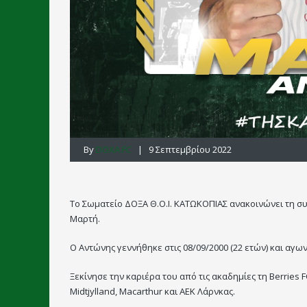
By
DOXA FC
| 9 Σεπτεμβρίου 2022
Το Σωματείο ΔΟΞΑ Θ.Ο.Ι. ΚΑΤΩΚΟΠΙΑΣ ανακοινώνει τη σ
Μαρτή.
Ο Αντώνης γεννήθηκε στις 08/09/2000 (22 ετών) και αγων
Ξεκίνησε την καριέρα του από τις ακαδημίες τη Berries F
Midtjylland, Macarthur και ΑΕΚ Λάρνκας.