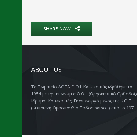
SHARE NOW
ABOUT US
Το Σωματείο ΔΟΞΑ Θ.Ο.Ι. Κατωκοπιάς ιδρύθηκε το
1954 με την επωνυμία Θ.Ο.Ι. (Θρησκευτικό Ορθόδοξ
Ιδρυμα) Κατωκοπιάς. Ειναι ενεργό μέλος της Κ.Ο.Π
(Κυπριακή Ομοσπονδία Ποδοσφαίρου) από το 1971.