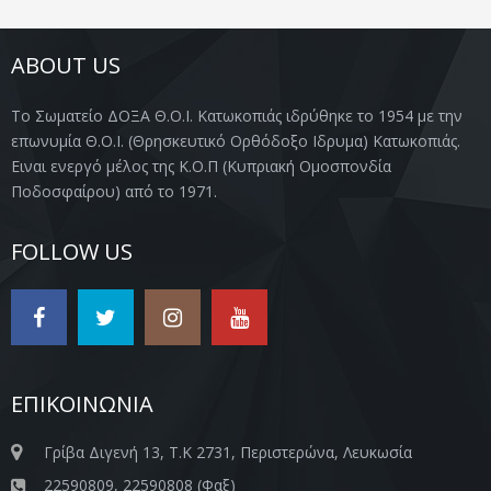
ABOUT US
Το Σωματείο ΔΟΞΑ Θ.Ο.Ι. Κατωκοπιάς ιδρύθηκε το 1954 με την
επωνυμία Θ.Ο.Ι. (Θρησκευτικό Ορθόδοξο Ιδρυμα) Κατωκοπιάς.
Ειναι ενεργό μέλος της Κ.Ο.Π (Κυπριακή Ομοσπονδία
Ποδοσφαίρου) από το 1971.
FOLLOW US
ΕΠΙΚΟΙΝΩΝΙΑ
Γρίβα Διγενή 13, Τ.Κ 2731, Περιστερώνα, Λευκωσία
22590809, 22590808 (Φαξ)