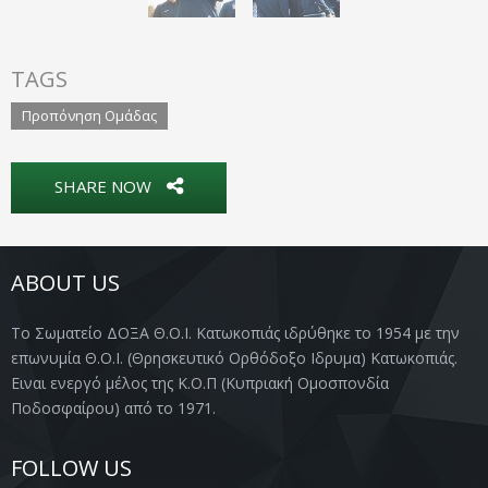
TAGS
Προπόνηση Ομάδας
SHARE NOW
ABOUT US
Το Σωματείο ΔΟΞΑ Θ.Ο.Ι. Κατωκοπιάς ιδρύθηκε το 1954 με την
επωνυμία Θ.Ο.Ι. (Θρησκευτικό Ορθόδοξο Ιδρυμα) Κατωκοπιάς.
Ειναι ενεργό μέλος της Κ.Ο.Π (Κυπριακή Ομοσπονδία
Ποδοσφαίρου) από το 1971.
FOLLOW US