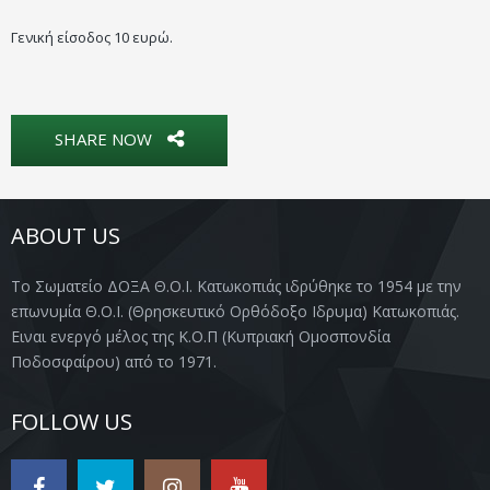
Γενική είσοδος 10 ευρώ.
SHARE NOW
ABOUT US
Το Σωματείο ΔΟΞΑ Θ.Ο.Ι. Κατωκοπιάς ιδρύθηκε το 1954 με την
επωνυμία Θ.Ο.Ι. (Θρησκευτικό Ορθόδοξο Ιδρυμα) Κατωκοπιάς.
Ειναι ενεργό μέλος της Κ.Ο.Π (Κυπριακή Ομοσπονδία
Ποδοσφαίρου) από το 1971.
FOLLOW US