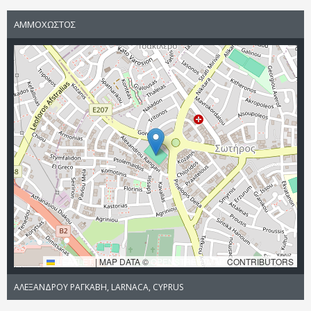
ΑΜΜΟΧΩΣΤΟΣ
LEAFLET
|
MAP DATA ©
OPENSTREETMAP
CONTRIBUTORS
ΑΛΕΞΑΝΔΡΟΥ ΡΑΓΚΑΒΗ, LARNACA, CYPRUS