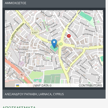
ΑΜΜΟΧΩΣΤΟΣ
LEAFLET
|
MAP DATA ©
OPENSTREETMAP
CONTRIBUTORS
ΑΛΕΞΑΝΔΡΟΥ ΡΑΓΚΑΒΗ, LARNACA, CYPRUS
ΑΠΟΤΕΛΕΣΜΑΤΑ