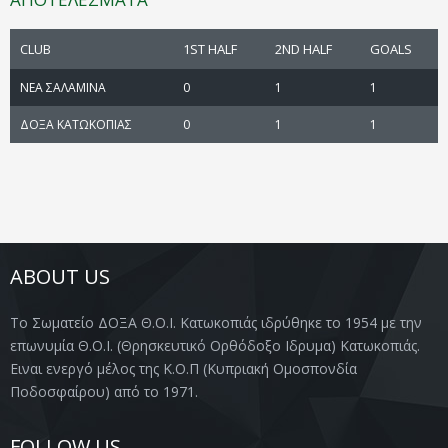
CLUB
1ST HALF
2ND HALF
GOALS
ΝΕΑ ΣΑΛΑΜΙΝΑ
0
1
1
ΔΟΞΑ ΚΑΤΩΚΟΠΙΑΣ
0
1
1
ABOUT US
Το Σωματείο ΔΟΞΑ Θ.Ο.Ι. Κατωκοπιάς ιδρύθηκε το 1954 με την
επωνυμία Θ.Ο.Ι. (Θρησκευτικό Ορθόδοξο Ιδρυμα) Κατωκοπιάς.
Ειναι ενεργό μέλος της Κ.Ο.Π (Κυπριακή Ομοσπονδία
Ποδοσφαίρου) από το 1971.
FOLLOW US