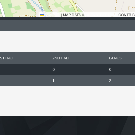
LEAFLET
|
MAP DATA ©
OPENSTREETMAP
CONTRIB
ST HALF
2ND HALF
GOALS
0
0
1
2