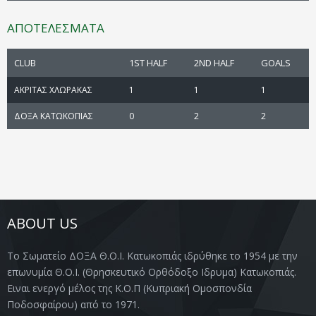
ΑΠΟΤΕΛΕΣΜΑΤΑ
CLUB
1ST HALF
2ND HALF
GOALS
ΑΚΡΙΤΑΣ ΧΛΩΡΑΚΑΣ
1
1
1
ΔΟΞΑ ΚΑΤΩΚΟΠΙΑΣ
0
2
2
ABOUT US
Το Σωματείο ΔΟΞΑ Θ.Ο.Ι. Κατωκοπιάς ιδρύθηκε το 1954 με την
επωνυμία Θ.Ο.Ι. (Θρησκευτικό Ορθόδοξο Ιδρυμα) Κατωκοπιάς.
Ειναι ενεργό μέλος της Κ.Ο.Π (Κυπριακή Ομοσπονδία
Ποδοσφαίρου) από το 1971.