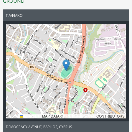
GROUND
ΠΑΦΙΑΚΟ
LEAFLET
|
MAP DATA ©
OPENSTREETMAP
CONTRIBUTORS
DEMOCRACY AVENUE, PAPHOS, CYPRUS