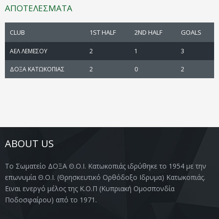
ΑΠΟΤΕΛΕΣΜΑΤΑ
CLUB
1ST HALF
2ND HALF
GOALS
ΑΕΛ ΛΕΜΕΣΟΥ
2
1
3
ΔΟΞΑ ΚΑΤΩΚΟΠΙΑΣ
2
0
2
ABOUT US
Το Σωματείο ΔΟΞΑ Θ.Ο.Ι. Κατωκοπιάς ιδρύθηκε το 1954 με την
επωνυμία Θ.Ο.Ι. (Θρησκευτικό Ορθόδοξο Ιδρυμα) Κατωκοπιάς.
Ειναι ενεργό μέλος της Κ.Ο.Π (Κυπριακή Ομοσπονδία
Ποδοσφαίρου) από το 1971.