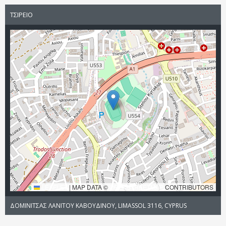
ΤΣΙΡΕΙΟ
LEAFLET
|
MAP DATA ©
OPENSTREETMAP
CONTRIBUTORS
ΔΟΜΙΝΙΤΣΑΣ ΛΑΝΙΤΟΥ ΚΑΒΟΥΔΙΝΟΥ, LIMASSOL 3116, CYPRUS