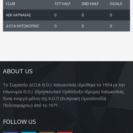
CLUB
1ST HALF
2ND HALF
GOALS
ΑΕΚ ΛΑΡΝΑΚΑΣ
0
0
0
ΔΟΞΑ ΚΑΤΩΚΟΠΙΑΣ
0
0
0
ABOUT US
Το Σωματείο ΔΟΞΑ Θ.Ο.Ι. Κατωκοπιάς ιδρύθηκε το 1954 με την
επωνυμία Θ.Ο.Ι. (Θρησκευτικό Ορθόδοξο Ιδρυμα) Κατωκοπιάς.
Ειναι ενεργό μέλος της Κ.Ο.Π (Κυπριακή Ομοσπονδία
Ποδοσφαίρου) από το 1971.
FOLLOW US