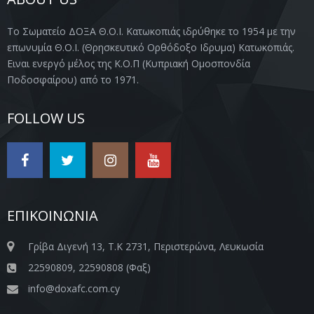
Το Σωματείο ΔΟΞΑ Θ.Ο.Ι. Κατωκοπιάς ιδρύθηκε το 1954 με την
επωνυμία Θ.Ο.Ι. (Θρησκευτικό Ορθόδοξο Ιδρυμα) Κατωκοπιάς.
Ειναι ενεργό μέλος της Κ.Ο.Π (Κυπριακή Ομοσπονδία
Ποδοσφαίρου) από το 1971.
FOLLOW US
ΕΠΙΚΟΙΝΩΝΙΑ
Γρίβα Διγενή 13, Τ.Κ 2731, Περιστερώνα, Λευκωσία
22590809, 22590808 (Φαξ)
info@doxafc.com.cy