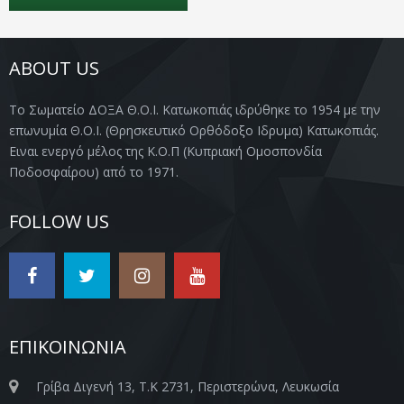
ABOUT US
Το Σωματείο ΔΟΞΑ Θ.Ο.Ι. Κατωκοπιάς ιδρύθηκε το 1954 με την
επωνυμία Θ.Ο.Ι. (Θρησκευτικό Ορθόδοξο Ιδρυμα) Κατωκοπιάς.
Ειναι ενεργό μέλος της Κ.Ο.Π (Κυπριακή Ομοσπονδία
Ποδοσφαίρου) από το 1971.
FOLLOW US
ΕΠΙΚΟΙΝΩΝΙΑ
Γρίβα Διγενή 13, Τ.Κ 2731, Περιστερώνα, Λευκωσία