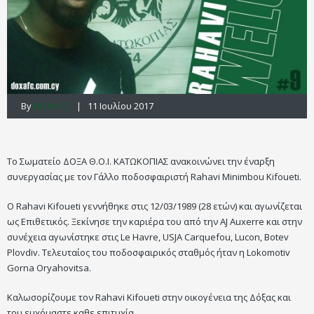
By
DOXA FC
| 11 Ιουλίου 2017
Το Σωματείο ΔΟΞΑ Θ.Ο.Ι. ΚΑΤΩΚΟΠΙΑΣ ανακοινώνει την έναρξη
συνεργασίας με τον Γάλλο ποδοσφαιριστή Rahavi Minimbou Kifoueti.
Ο Rahavi Kifoueti γεννήθηκε στις 12/03/1989 (28 ετών) και αγωνίζεται
ως Επιθετικός. Ξεκίνησε την καριέρα του από την AJ Auxerre και στην
συνέχεια αγωνίστηκε στις Le Havre, USJA Carquefou, Lucon, Botev
Plovdiv. Τελευταίος του ποδοσφαιρικός σταθμός ήταν η Lokomotiv
Gorna Oryahovitsa.
Καλωσορίζουμε τον Rahavi Kifoueti στην οικογένεια της Δόξας και
του ευχόμαστε καθε επιτυχία.