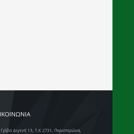
ΙΚΟΙΝΩΝΙΑ
Γρίβα Διγενή 13, Τ.Κ 2731, Περιστερώνα,