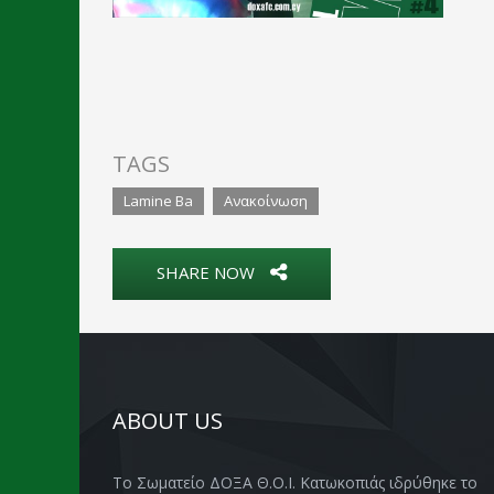
TAGS
Lamine Ba
Ανακοίνωση
SHARE NOW
ABOUT US
Το Σωματείο ΔΟΞΑ Θ.Ο.Ι. Κατωκοπιάς ιδρύθηκε το