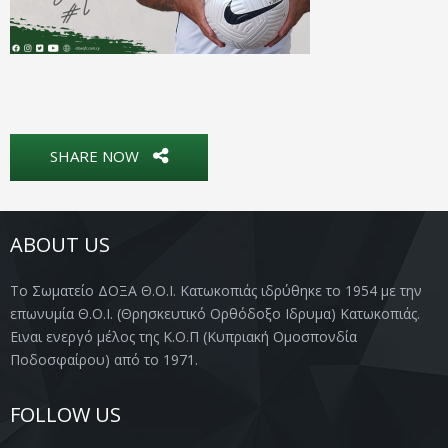
SHARE NOW
ABOUT US
Το Σωματείο ΔΟΞΑ Θ.Ο.Ι. Κατωκοπιάς ιδρύθηκε το 1954 με την
επωνυμία Θ.Ο.Ι. (Θρησκευτικό Ορθόδοξο Ιδρυμα) Κατωκοπιάς.
Ειναι ενεργό μέλος της Κ.Ο.Π (Κυπριακή Ομοσπονδία
Ποδοσφαίρου) από το 1971.
FOLLOW US