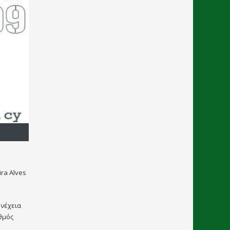
ra Alves
υνέχεια
αθμός