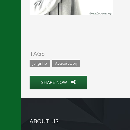
TAGS
Jorginho
Ανακοίνωση
SHARE NOW
ABOUT US