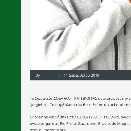
By
DOXA FC
| 14 Δεκεμβρίου 2019
Το Σωματείο ΔΟΞΑ Θ.Ο.Ι. ΚΑΤΩΚΟΠΙΑΣ ανακοινώνει την έν
“Jorginho” . Το συμβόλαιο του θα τεθεί σε ισχυεί από την 
Ο Jorginho γεννήθηκε στις 03/05/1988 (31 ετών) και αγων
αγωνίστηκε στις Rio Preto, Guacuano, Bravos do Maquis,
ήταν η Cherno More.