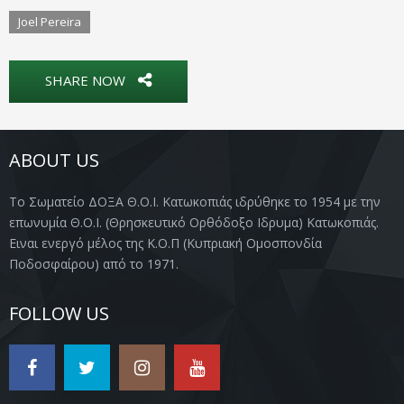
Joel Pereira
SHARE NOW
ABOUT US
Το Σωματείο ΔΟΞΑ Θ.Ο.Ι. Κατωκοπιάς ιδρύθηκε το 1954 με την
επωνυμία Θ.Ο.Ι. (Θρησκευτικό Ορθόδοξο Ιδρυμα) Κατωκοπιάς.
Ειναι ενεργό μέλος της Κ.Ο.Π (Κυπριακή Ομοσπονδία
Ποδοσφαίρου) από το 1971.
FOLLOW US