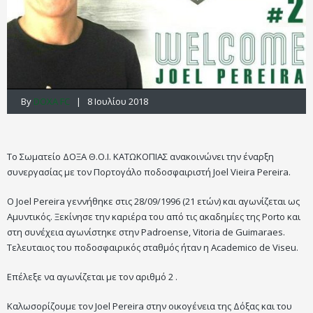
By
DOXA FC
| 8 Ιουλίου 2018
Το Σωματείο ΔΟΞΑ Θ.Ο.Ι. ΚΑΤΩΚΟΠΙΑΣ ανακοινώνει την έναρξη
συνεργασίας με τον Πορτογάλο ποδοσφαιριστή Joel Vieira Pereira.
Ο Joel Pereira γεννήθηκε στις 28/09/1996 (21 ετών) και αγωνίζεται ως
Αμυντικός. Ξεκίνησε την καριέρα του από τις ακαδημίες της Porto και
στη συνέχεια αγωνίστηκε στην Padroense, Vitoria de Guimaraes.
Τελευταιος του ποδοσφαιρικός σταθμός ήταν η Academico de Viseu.
Επέλεξε να αγωνίζεται με τον αριθμό 2 .
Καλωσορίζουμε τον Joel Pereira στην οικογένεια της Δόξας και του