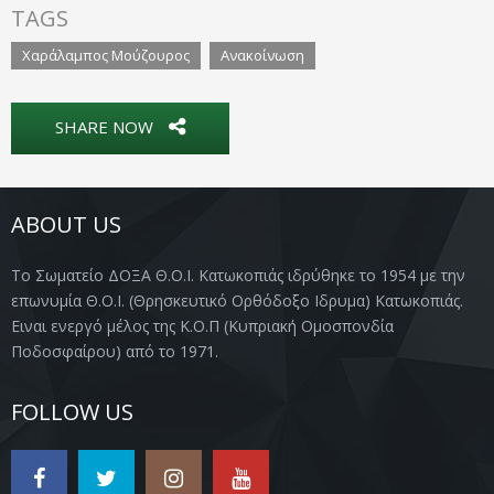
TAGS
Χαράλαμπος Μούζουρος
Ανακοίνωση
SHARE NOW
ABOUT US
Το Σωματείο ΔΟΞΑ Θ.Ο.Ι. Κατωκοπιάς ιδρύθηκε το 1954 με την
επωνυμία Θ.Ο.Ι. (Θρησκευτικό Ορθόδοξο Ιδρυμα) Κατωκοπιάς.
Ειναι ενεργό μέλος της Κ.Ο.Π (Κυπριακή Ομοσπονδία
Ποδοσφαίρου) από το 1971.
FOLLOW US