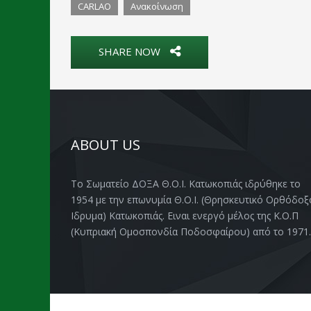
CARLAO
Ανακοίνωση
SHARE NOW
ABOUT US
Το Σωματείο ΔΟΞΑ Θ.Ο.Ι. Κατωκοπιάς ιδρύθηκε το
1954 με την επωνυμία Θ.Ο.Ι. (Θρησκευτικό Ορθόδοξ
Ιδρυμα) Κατωκοπιάς. Ειναι ενεργό μέλος της Κ.Ο.Π
(Κυπριακή Ομοσπονδία Ποδοσφαίρου) από το 1971.