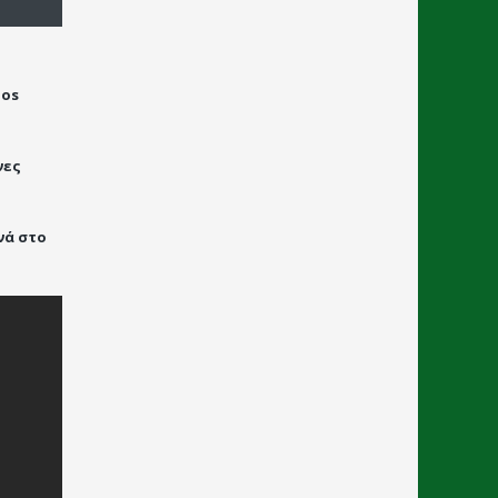
los
νες
νά στο