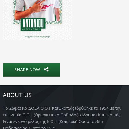
SHARE NOW
ABOUT US
Το Σωματείο ΔΟΞΑ Θ.Ο.Ι. Κατωκοπιάς ιδρύθηκε το 1954 με την
επωνυμία Θ.Ο.Ι. (Θρησκευτικό Ορθόδοξο Ιδρυμα) Κατωκοπιάς.
Ειναι ενεργό μέλος της Κ.Ο.Π (Κυπριακή Ομοσπονδία
Ποδοσφαίρου) από το 1971.