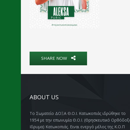
SHARE NOW
ABOUT US
Το Σωματείο ΔΟΞΑ Θ.Ο.Ι. Κατωκοπιάς ιδρύθηκε το
1954 με την επωνυμία Θ.Ο.Ι. (Θρησκευτικό Ορθόδοξ
Ιδρυμα) Κατωκοπιάς. Ειναι ενεργό μέλος της Κ.Ο.Π