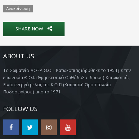
Ανακοίνωση
SHARE NOW
ABOUT US
Το Σωματείο ΔΟΞΑ Θ.Ο.Ι. Κατωκοπιάς ιδρύθηκε το 1954 με την
επωνυμία Θ.Ο.Ι. (Θρησκευτικό Ορθόδοξο Ιδρυμα) Κατωκοπιάς.
Ειναι ενεργό μέλος της Κ.Ο.Π (Κυπριακή Ομοσπονδία
Ποδοσφαίρου) από το 1971.
FOLLOW US