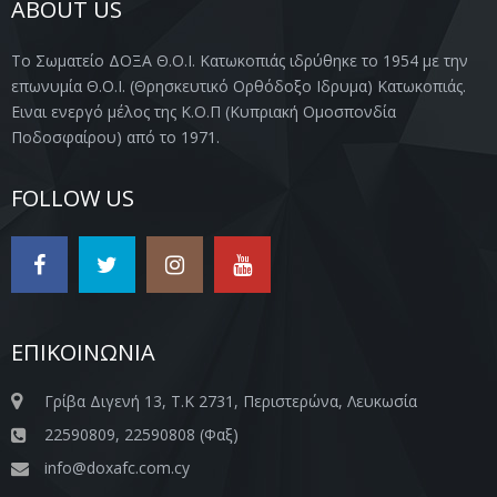
ABOUT US
Το Σωματείο ΔΟΞΑ Θ.Ο.Ι. Κατωκοπιάς ιδρύθηκε το 1954 με την
επωνυμία Θ.Ο.Ι. (Θρησκευτικό Ορθόδοξο Ιδρυμα) Κατωκοπιάς.
Ειναι ενεργό μέλος της Κ.Ο.Π (Κυπριακή Ομοσπονδία
Ποδοσφαίρου) από το 1971.
FOLLOW US
ΕΠΙΚΟΙΝΩΝΙΑ
Γρίβα Διγενή 13, Τ.Κ 2731, Περιστερώνα, Λευκωσία
22590809, 22590808 (Φαξ)
info@doxafc.com.cy