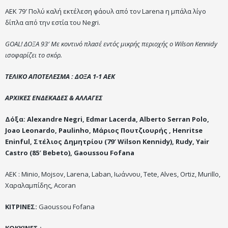
ΑΕΚ 79′ Πολύ καλή εκτέλεση φάουλ από τον Larena η μπάλα λίγο
δίπλα από την εστία του Negri.
GOAL! ΔΟΞΑ 93′ Με κοντινό πλασέ εντός μικρής περιοχής ο Wilson Kennidy
ισοφαρίζει το σκόρ.
ΤΕΛΙΚΟ ΑΠΟΤΕΛΕΣΜΑ : ΔΟΞΑ 1-1 ΑΕΚ
ΑΡΧΙΚΕΣ ΕΝΔΕΚΑΔΕΣ & ΑΛΛΑΓΕΣ
Δόξα: Alexandre Negri, Edmar Lacerda, Alberto Serran Polo,
Joao Leonardo, Paulinho, Μάριος Πουτζιουρής , Henritse
Eninful, Στέλιος Δημητρίου (79′ Wilson Kennidy), Rudy, Υair
Castro (85′ Bebeto), Gaoussou Fofana
AEK : Minio, Mojsov, Larena, Laban, Ιωάννου, Tete, Alves, Ortiz, Murillo,
Χαραλαμπίδης, Αcoran
ΚΙΤΡΙΝΕΣ:
Gaoussou
Fofana
ΚΟΚΚΙΝΕΣ : –