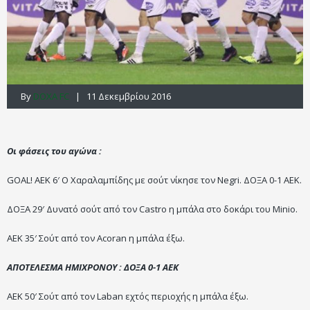
By
DOXA FC
| 11 Δεκεμβρίου 2016
Οι φάσεις του αγώνα :
GOAL! ΑΕΚ 6′ O Xαραλαμπίδης με σούτ νίκησε τον Negri. ΔΟΞΑ 0-1 ΑΕΚ.
ΔΟΞΑ 29′ Δυνατό σούτ από τον Castro η μπάλα στο δοκάρι του Minio.
ΑΕK 35′ Σούτ από τον Acoran η μπάλα έξω.
ΑΠΟΤΕΛΕΣΜΑ ΗΜΙΧΡΟΝΟΥ : ΔΟΞΑ 0-1 ΑΕΚ
ΑΕK 50′ Σούτ από τον Laban εχτός περιοχής η μπάλα έξω.